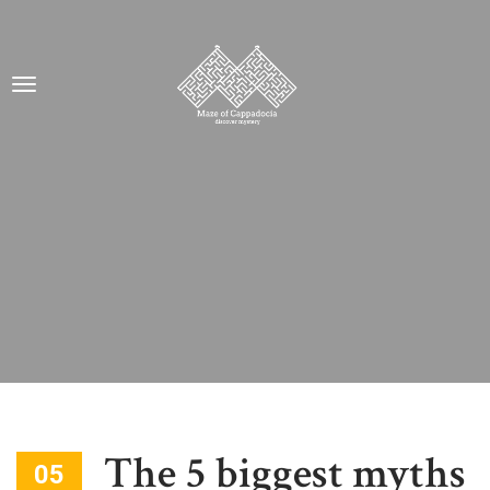
The 5 biggest myths
05