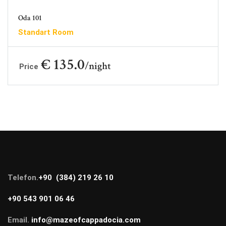
Oda 101
Standart Room
€ 135.0
night
Price
Telefon.
+90 (384) 219 26 10
+90 543 901 06 46
Email.
info@mazeofcappadocia.com