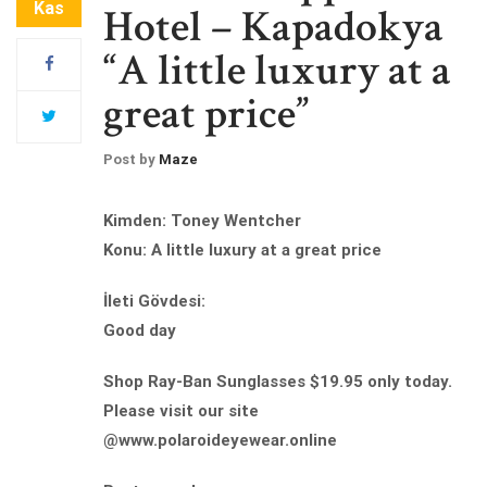
Kas
Hotel – Kapadokya
“A little luxury at a
great price”
Post by
Maze
Kimden: Toney Wentcher
Konu: A little luxury at a great price
İleti Gövdesi:
Good day
Shop Ray-Ban Sunglasses $19.95 only today.
Please visit our site
@www.polaroideyewear.online