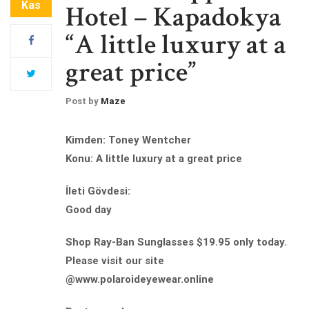
Kas
Hotel – Kapadokya
“A little luxury at a
great price”
Post by
Maze
Kimden: Toney Wentcher
Konu: A little luxury at a great price
İleti Gövdesi:
Good day
Shop Ray-Ban Sunglasses $19.95 only today.
Please visit our site
@www.polaroideyewear.online