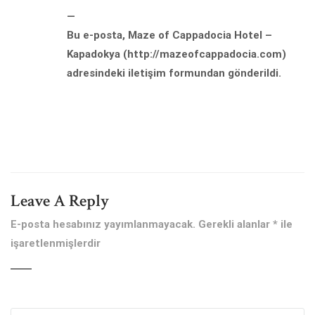
—
Bu e-posta, Maze of Cappadocia Hotel –
Kapadokya (http://mazeofcappadocia.com)
adresindeki iletişim formundan gönderildi.
Leave A Reply
E-posta hesabınız yayımlanmayacak.
Gerekli alanlar
*
ile
işaretlenmişlerdir