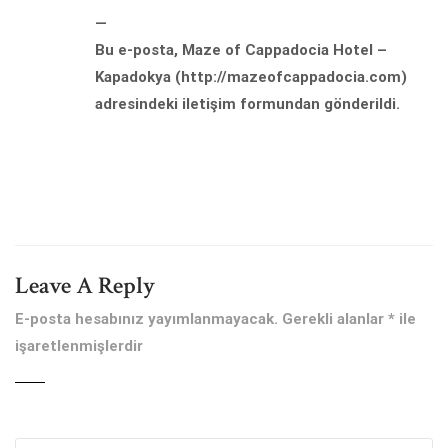
—
Bu e-posta, Maze of Cappadocia Hotel –
Kapadokya (http://mazeofcappadocia.com)
adresindeki iletişim formundan gönderildi.
Leave A Reply
E-posta hesabınız yayımlanmayacak.
Gerekli alanlar
*
ile
işaretlenmişlerdir