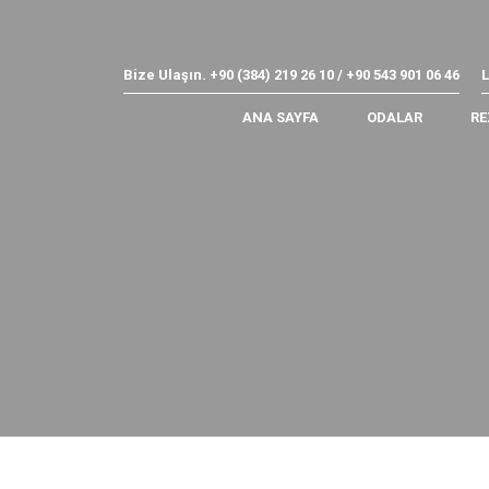
Bize Ulaşın.
+90 (384) 219 26 10 / +90 543 901 06 46
ANA SAYFA
ODALAR
RE